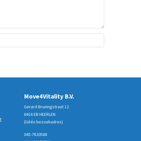
Move4Vitality B.V.
Gerard Bruningstraat 12
6416 EB HEERLEN
g
(Géén bezoekadres)
045-7820568