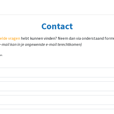
den
Voor (nieuwe) deelnemers
Over ons
Contact
Contact
elde vragen
hebt
kunnen vinden? N
eem dan via onderstaand formu
 e-mail kan in je ongewenste e-mail terechtkomen)
en.