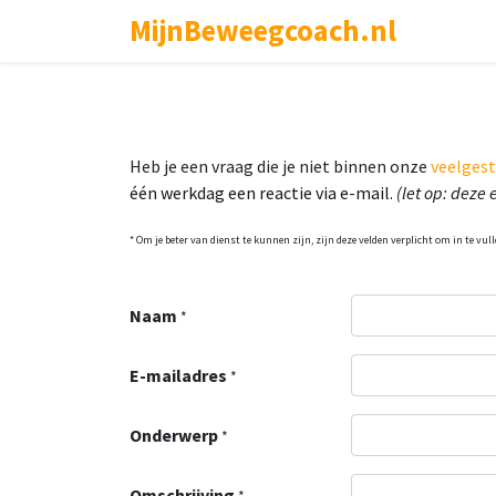
MijnBeweegcoach.nl
Aanmel
Heb je een vraag die je niet binnen onze
veelgest
één werkdag een reactie via e-mail.
(let op: deze
* Om je beter van dienst te kunnen zijn, zijn deze velden verplicht om in te vull
Naam
*
E-mailadres
*
Onderwerp
*
Omschrijving