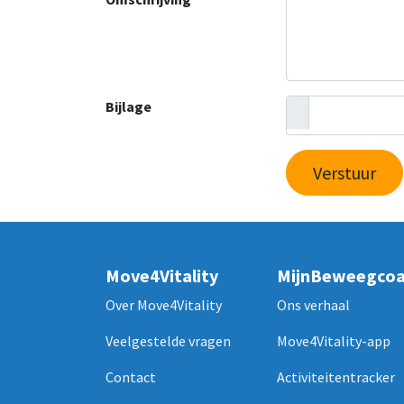
*
Bijlage
Verstuur
Move4Vitality
MijnBeweegco
Over Move4Vitality
Ons verhaal
Veelgestelde vragen
Move4Vitality-app
Contact
Activiteitentracker