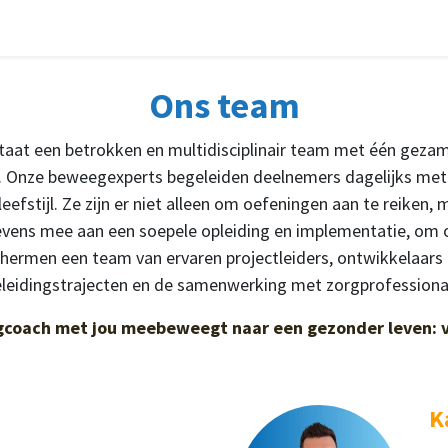
den
Voor (nieuwe) deelnemers
Over ons
Contact
Ons team
aat een betrokken en multidisciplinair team met één gezam
en. Onze beweegexperts begeleiden deelnemers dagelijks met
leefstijl. Ze zijn er niet alleen om oefeningen aan te reike
evens mee aan een soepele opleiding en implementatie, om 
chermen een team van ervaren projectleiders, ontwikkelaar
eleidingstrajecten en de samenwerking met zorgprofessiona
coach met jou meebeweegt naar een gezonder leven: 
K