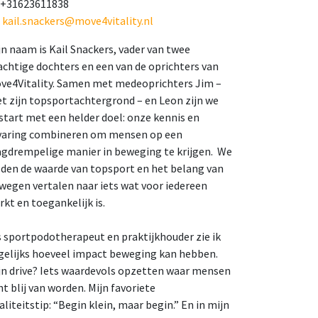
 +31623611838
️
kail.snackers@move4vitality.nl
jn naam is Kail Snackers, vader van twee
achtige dochters en een van de oprichters van
ve4Vitality. Samen met medeoprichters Jim –
t zijn topsportachtergrond – en Leon zijn we
start met een helder doel: onze kennis en
varing combineren om mensen op een
agdrempelige manier in beweging te krijgen.
We
lden de waarde van topsport en het belang van
wegen vertalen naar iets wat voor iedereen
rkt en toegankelijk is.
s sportpodotherapeut en praktijkhouder zie ik
gelijks hoeveel impact beweging kan hebben.
jn drive? Iets waardevols opzetten waar mensen
ht blij van worden. Mijn favoriete
taliteitstip: “Begin klein, maar begin.” En in mijn