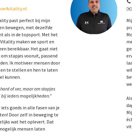
📞
e4vitality.nl
✉
lity past perfect bij mijn
Mi
en bewegen, met dezelfde
pr
t als in de topsport. Met het
Mo
Vitality maken we sport en
me
en bereikbaar. Het gaat niet
ge
 om stapjes vooruit, passend
er
eden. Ik motiveer mensen door
la
n te stellen en hen te laten
wi
el kunnen.
be
we
 hard of ver, maar om stapjes
 bij ieders mogelijkheden.”
Al
da
iets goeds in alle fasen van je
Mi
nten! Door zelf in beweging te
éc
gelijks wat het oplevert. Dat
vi
 mogelijk mensen laten