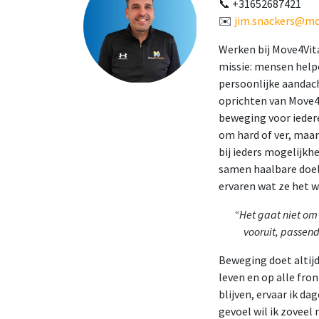
📞 +31652687421
✉️
jim.snackers@mov
Werken bij Move4Vita
missie: mensen help
persoonlijke aandach
oprichten van Move4
beweging voor iedere
om hard of ver, maar
bij ieders mogelijkh
samen haalbare doele
ervaren wat ze het w
“Het gaat niet om
vooruit, passend
Beweging doet altijd 
leven en op alle fro
blijven, ervaar ik da
gevoel wil ik zoveel